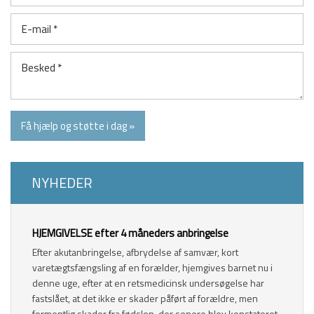
​NYHEDER
​HJEMGIVELSE efter 4 måneders anbringelse
Efter akutanbringelse, afbrydelse af samvær, kort
varetægtsfængsling af en forælder, hjemgives barnet nu i
denne uge, efter at en retsmedicinsk undersøgelse har
fastslået, at det ikke er skader påført af forældre, men
formentlig skader fra fødslen, der senere blev konstateret