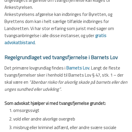
ungevalgets afgørelse om tvangsfjernelse kan klages til
Ankestyrelsen.
Ankestyrelsens afgørelse kan indbringes for Byretten, og
Byrettens dom kan i helt særlige tilfælde indbringes for
Landsretten. Vi har stor erfaring som jurist med sager om
tvangsanbringelse i alle disse instanser, og yder
gratis
advokatbistand
.
Regelgrundlaget ved tvangsfjernelse i Barnets Lov
​Det primære lovgrundlag findes i
Barnets Lov
. Langt de fleste
tvangsfjernelser sker i henhold til Barnets Lov § 47, stk. 1 – der
skal være en
”åbenbar risiko for alvorlig skade på barnets eller den
unges sundhed eller udvikling”
.
Som advokat hjælper vi med tvangsfjernelse grundet:
​omsorgssvigt
vold eller andre alvorlige overgreb
​misbrug eller kriminel adfærd, eller andre svære sociale