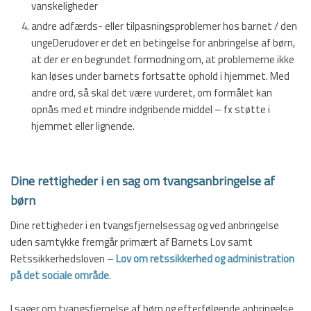
vanskeligheder
andre adfærds- eller tilpasningsproblemer hos barnet / den
ungeDerudover er det en betingelse for anbringelse af børn,
at der er en begrundet formodning om, at problemerne ikke
kan løses under barnets fortsatte ophold i hjemmet. Med
andre ord, så skal det være vurderet, om formålet kan
opnås med et mindre indgribende middel – fx støtte i
hjemmet eller lignende.
Dine rettigheder i en sag om tvangsanbringelse af
børn
​Dine rettigheder i en tvangsfjernelsessag og ved anbringelse
uden samtykke fremgår primært af Barnets Lov samt
Retssikkerhedsloven –
Lov om retssikkerhed og administration
på det sociale område
.​
I sager om tvangsfjernelse af børn og efterfølgende anbringelse