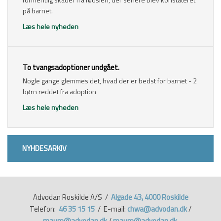
på barnet.
Læs hele nyheden
​To tvangsadoptioner undgået.
Nogle gange glemmes det, hvad der er bedst for barnet - 2
børn reddet fra adoption
Læs hele nyheden
NYHDESARKIV​
Advodan Roskilde A/S /
Algade 43, 4000 Roskilde
Telefon:
46 35 15 15
/ E-mail:
chwa@advodan.dk
/
maum@advodan.dk
/
maum@advodan.dk