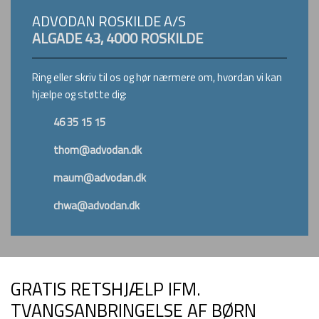
​ADVODAN ROSKILDE A/S
ALGADE 43, 4000 ROSKILDE
Ring eller skriv til os og hør nærmere om, hvordan vi kan
hjælpe og støtte dig:​
46 35 15 15
thom@advodan.dk
maum@advodan.dk
chwa@advodan.dk
​
GRATIS RETSHJÆLP IFM.
TVANGSANBRINGELSE AF BØRN