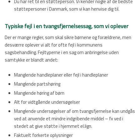
​Du har ret til en støtteperson. Vi kender nogle af de bedste
støttepersoner i Danmark, som vi kan henvise dig til.
Typiske fejl i en tvangsfjernelsessag, som vi oplever
Der er mange regler, som skal sikre børnene og forældrene, men
desværre oplever vi alt for ofte fejl i kommunens
sagsbehandling. Fejltyperne i en sag om anbringelse uden
samtykke er blandt andet:
​Manglende handleplaner eller fejl i handleplaner
​Manglende partshøring
​Manglende høring af børn
​Alt for vidtgående undersøgelser
​Manglende undersøgelser af om tvangsfjernelse kan undgås
ved at anvende et mindre indgribende middel – fx ved i
stedet at give støtte i hjemmet el.lign.
​Faktuelt forkerte oplysninger