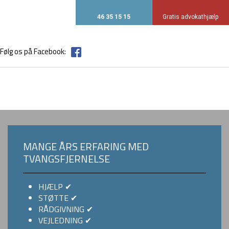
46 35 15 15
Gratis advokathjælp​
Følg os på Facebook:
MANGE ÅRS ERFARING MED
TVANGSFJERNELSE
​HJÆLP ✔
STØTTE ✔
RÅDGIVNING ✔
VEJLEDNING ✔