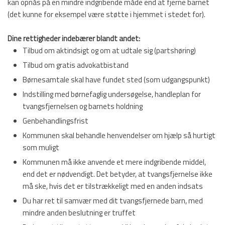
kan opnås på en mindre indgribende måde end at fjerne barnet
(det kunne for eksempel være støtte i hjemmet i stedet for).
Dine rettigheder indebærer blandt andet:
​Tilbud om aktindsigt og om at udtale sig (partshøring)
​Tilbud om gratis advokatbistand
​Børnesamtale skal have fundet sted (som udgangspunkt)
​Indstilling med børnefaglig undersøgelse, handleplan for
tvangsfjernelsen og barnets holdning
​Genbehandlingsfrist
​Kommunen skal behandle henvendelser om hjælp så hurtigt
som muligt
​Kommunen må ikke anvende et mere indgribende middel,
end det er nødvendigt. Det betyder, at tvangsfjernelse ikke
må ske, hvis det er tilstrækkeligt med en anden indsats
​Du har ret til samvær med dit tvangsfjernede barn, med
mindre anden beslutning er truffet