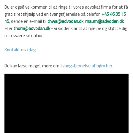
Du er også velkommen til at ringe til vores advokatfirma for at få
gratis retshjælp ved en tvangsfjernelse på telefon
+45 46 35 15
15
, sende en e-mail til
chwa@advodan.dk
,
maum@advodan.dk
eller
thom@advodan.dk
- vi sidder klar til at hjælpe og støtte dig
i din svære situation.
Kontakt os i dag
Du kan læse meget mere om
tvangsfjernelse af børn her
.​