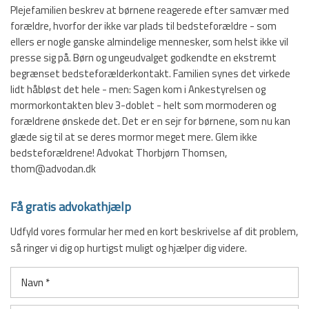
Plejefamilien beskrev at børnene reagerede efter samvær med
forældre, hvorfor der ikke var plads til bedsteforældre - som
ellers er nogle ganske almindelige mennesker, som helst ikke vil
presse sig på. Børn og ungeudvalget godkendte en ekstremt
begrænset bedsteforælderkontakt. Familien synes det virkede
lidt håbløst det hele - men: Sagen kom i Ankestyrelsen og
mormorkontakten blev 3-doblet - helt som mormoderen og
forældrene ønskede det. Det er en sejr for børnene, som nu kan
glæde sig til at se deres mormor meget mere. Glem ikke
bedsteforældrene! Advokat Thorbjørn Thomsen,
thom@advodan.dk
Få gratis advokathjælp
Udfyld vores formular her med en kort beskrivelse af dit problem,
så ringer vi dig op hurtigst muligt og hjælper dig videre.​