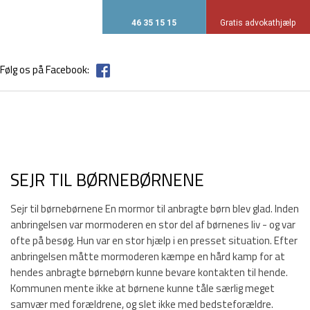
46 35 15 15
Gratis advokathjælp​
Følg os på Facebook:
SEJR TIL BØRNEBØRNENE
Sejr til børnebørnene En mormor til anbragte børn blev glad. Inden
anbringelsen var mormoderen en stor del af børnenes liv - og var
ofte på besøg. Hun var en stor hjælp i en presset situation. Efter
anbringelsen måtte mormoderen kæmpe en hård kamp for at
hendes anbragte børnebørn kunne bevare kontakten til hende.
Kommunen mente ikke at børnene kunne tåle særlig meget
samvær med forældrene, og slet ikke med bedsteforældre.