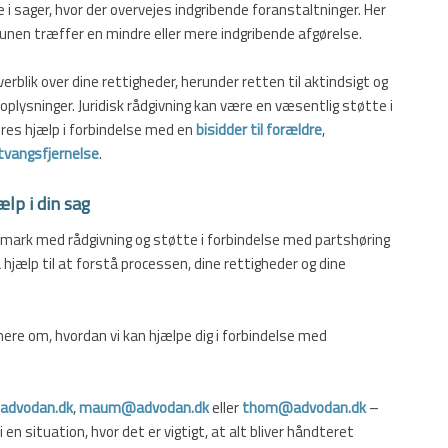
le i sager, hvor der overvejes indgribende foranstaltninger. Her
nen træffer en mindre eller mere indgribende afgørelse.
verblik over dine rettigheder, herunder retten til aktindsigt og
plysninger. Juridisk rådgivning kan være en væsentlig støtte i
res hjælp i forbindelse med en
bisidder til forældre
,
 tvangsfjernelse
.
ælp i din sag
nmark med rådgivning og støtte i forbindelse med partshøring
å hjælp til at forstå processen, dine rettigheder og dine
ere om, hvordan vi kan hjælpe dig i forbindelse med
advodan.dk
,
maum@advodan.dk
eller
thom@advodan.dk
–
 i en situation, hvor det er vigtigt, at alt bliver håndteret