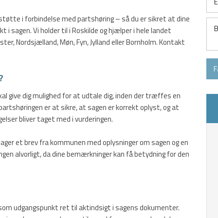
tøtte i forbindelse med partshøring – så du er sikret at dine
 i sagen. Vi holder til i Roskilde og hjælper i hele landet
er, Nordsjælland, Møn, Fyn, Jylland eller Bornholm. Kontakt
?
 give dig mulighed for at udtale dig, inden der træffes en
partshøringen er at sikre, at sagen er korrekt oplyst, og at
elser bliver taget med i vurderingen.
odtager et brev fra kommunen med oplysninger om sagen og en
ringen alvorligt, da dine bemærkninger kan få betydning for den
 som udgangspunkt ret til aktindsigt i sagens dokumenter.