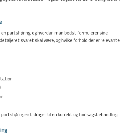
e
i en partshøring, og hvordan man bedst formulerer sine
etaljeret svaret skal være, og hvilke forhold der er relevante
ntation
å
ar
t partshøringen bidrager til en korrekt og fair sagsbehandling.
ing