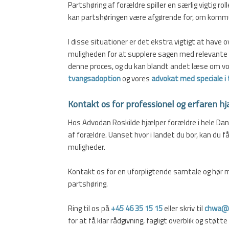
Partshøring af forældre spiller en særlig vigtig rol
kan partshøringen være afgørende for, om kommu
I disse situationer er det ekstra vigtigt at have o
muligheden for at supplere sagen med relevante o
denne proces, og du kan blandt andet læse om vo
tvangsadoption
og vores
advokat med speciale i
Kontakt os for professionel og erfaren hj
Hos Advodan Roskilde hjælper forældre i hele Da
af forældre. Uanset hvor i landet du bor, kan du f
muligheder.
Kontakt os for en uforpligtende samtale og hør m
partshøring.
Ring til os på
+45 46 35 15 15
eller skriv til
chwa@
for at få klar rådgivning, fagligt overblik og støtte