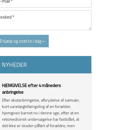
​NYHEDER
​HJEMGIVELSE efter 4 måneders
anbringelse
Efter akutanbringelse, afbrydelse af samvær,
kort varetægtsfængsling af en forælder,
hjemgives barnet nu i denne uge, efter at en
retsmedicinsk undersøgelse har fastslået, at
det ikke er skader påført af forældre, men