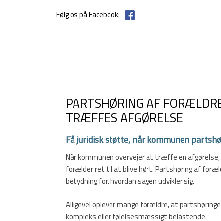
Følg os på Facebook:
PARTSHØRING AF FORÆLDRE
TRÆFFES AFGØRELSE
Få juridisk støtte, når kommunen partshø
Når kommunen overvejer at træffe en afgørelse, de
forælder ret til at blive hørt. Partshøring af foræ
betydning for, hvordan sagen udvikler sig.
Alligevel oplever mange forældre, at partshøring
kompleks eller følelsesmæssigt belastende.