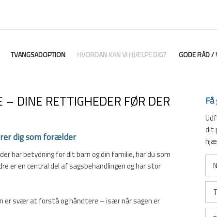
TVANGSADOPTION
HVORDAN KAN VI HJÆLPE DIG?
GODE RÅD / 
 – DINE RETTIGHEDER FØR DER
Få 
Udf
dit 
rer dig som forælder
hjæl
r har betydning for dit barn og din familie, har du som
ldre er en central del af sagsbehandlingen og har stor
en er svær at forstå og håndtere – især når sagen er