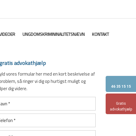
VIDEOER
UNGDOMSKRIMININALITETSNÆVN
KONTAKT
gratis advokathjælp
yld vores formular her med en kort beskrivelse af
problem, så ringer vi dig op hurtigst muligt og
46 35 15 15
per dig videre.​
Gratis
advokathjælp​