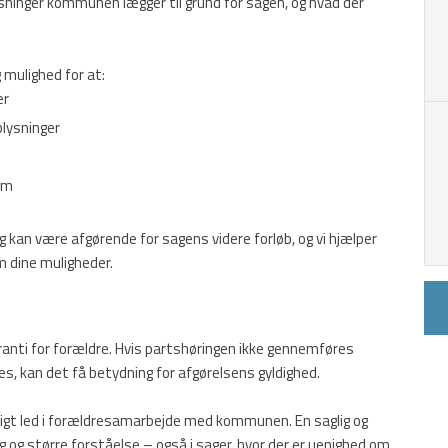
lysninger kommunen lægger til grund for sagen, og hvad der
g mulighed for at:
er
plysninger
 om
g kan være afgørende for sagens videre forløb, og vi hjælper
m dine muligheder.
anti for forældre. Hvis partshøringen ikke gennemføres
es, kan det få betydning for afgørelsens gyldighed.
tigt led i forældresamarbejde med kommunen. En saglig og
g og større forståelse – også i sager, hvor der er uenighed om