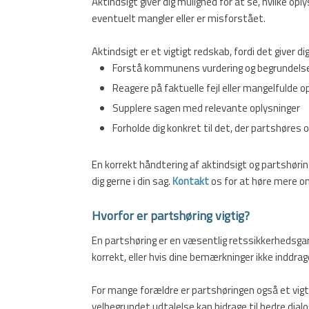
Aktindsigt giver dig mulighed for at se, hvilke op
eventuelt mangler eller er misforstået.
Aktindsigt er et vigtigt redskab, fordi det giver di
Forstå kommunens vurdering og begrundels
Reagere på faktuelle fejl eller mangelfulde o
Supplere sagen med relevante oplysninger
Forholde dig konkret til det, der partshøres
En korrekt håndtering af aktindsigt og partshørin
dig gerne i din sag.
Kontakt
os for at høre mere o
Hvorfor er partshøring vigtig?
En partshøring er en væsentlig retssikkerhedsgar
korrekt, eller hvis dine bemærkninger ikke inddrag
For mange forældre er partshøringen også et vig
velbegrundet udtalelse kan bidrage til bedre dialo