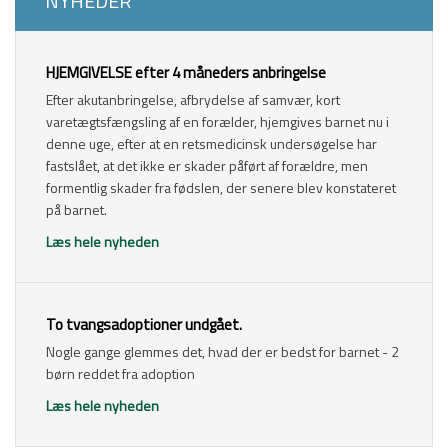
​NYHEDER
​HJEMGIVELSE efter 4 måneders anbringelse
Efter akutanbringelse, afbrydelse af samvær, kort
varetægtsfængsling af en forælder, hjemgives barnet nu i
denne uge, efter at en retsmedicinsk undersøgelse har
fastslået, at det ikke er skader påført af forældre, men
formentlig skader fra fødslen, der senere blev konstateret
på barnet.
Læs hele nyheden
​To tvangsadoptioner undgået.
Nogle gange glemmes det, hvad der er bedst for barnet - 2
børn reddet fra adoption
Læs hele nyheden