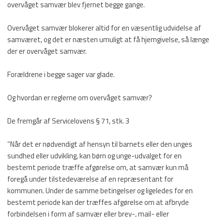
overvåget samvær blev fjernet begge gange.
Overvåget samvær blokerer altid for en væsentlig udvidelse af
samværet, og det er næsten umuligt at få hjemgivelse, så længe
der er overvåget samvær.
Forældrene i begge sager var glade.
Og hvordan er reglerne om overvåget samvær?
De fremgår af Servicelovens § 71, stk. 3
”Når det er nødvendigt af hensyn til barnets eller den unges
sundhed eller udvikling, kan børn og unge-udvalget for en
bestemt periode træffe afgørelse om, at samvær kun må
foregå under tilstedeværelse af en repræsentant for
kommunen. Under de samme betingelser og ligeledes for en
bestemt periode kan der træffes afgørelse om at afbryde
forbindelsen i form af samvær eller brev-, mail- eller