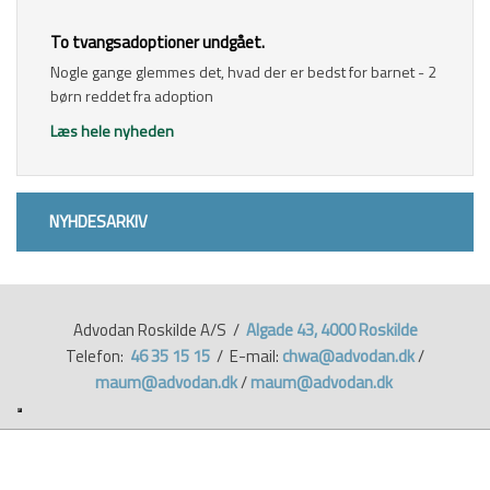
​To tvangsadoptioner undgået.
Nogle gange glemmes det, hvad der er bedst for barnet - 2
børn reddet fra adoption
Læs hele nyheden
NYHDESARKIV​
Advodan Roskilde A/S /
Algade 43, 4000 Roskilde
Telefon:
46 35 15 15
/ E-mail:
chwa@advodan.dk
/
maum@advodan.dk
/
maum@advodan.dk