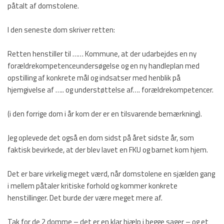
påtalt af domstolene.
I den seneste dom skriver retten:
Retten henstiller til …… Kommune, at der udarbejdes en ny
forældrekompetenceundersøgelse og en ny handleplan med
opstilling af konkrete mål og indsatser med henblik på
hjemgivelse af ….. og understøttelse af…. forældrekompetencer.
(i den forrige dom i år kom der er en tilsvarende bemærkning).
Jeg oplevede det også en dom sidst på året sidste år, som
faktisk bevirkede, at der blev lavet en FKU og barnet kom hjem.
Det er bare virkelig meget værd, når domstolene en sjælden gang
i mellem påtaler kritiske forhold og kommer konkrete
henstillinger. Det burde der være meget mere af.
Tak for de 2 domme – det er en klar hjælp i begge sager – og et