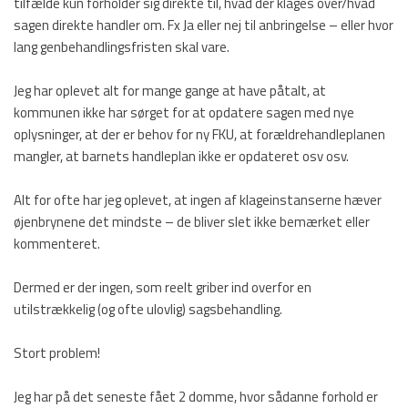
tilfælde kun forholder sig direkte til, hvad der klages over/hvad
sagen direkte handler om. Fx Ja eller nej til anbringelse – eller hvor
lang genbehandlingsfristen skal vare.
Jeg har oplevet alt for mange gange at have påtalt, at
kommunen ikke har sørget for at opdatere sagen med nye
oplysninger, at der er behov for ny FKU, at forældrehandleplanen
mangler, at barnets handleplan ikke er opdateret osv osv.
Alt for ofte har jeg oplevet, at ingen af klageinstanserne hæver
øjenbrynene det mindste – de bliver slet ikke bemærket eller
kommenteret.
Dermed er der ingen, som reelt griber ind overfor en
utilstrækkelig (og ofte ulovlig) sagsbehandling.
Stort problem!
Jeg har på det seneste fået 2 domme, hvor sådanne forhold er