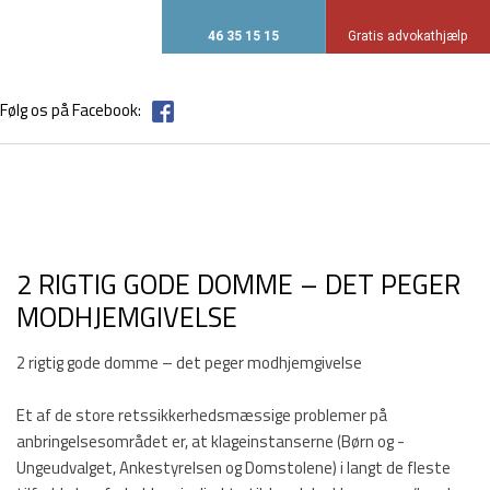
46 35 15 15
Gratis advokathjælp​
Følg os på Facebook:
​2 RIGTIG GODE DOMME – DET PEGER
MODHJEMGIVELSE
​2 rigtig gode domme – det peger modhjemgivelse
Et af de store retssikkerhedsmæssige problemer på
anbringelsesområdet er, at klageinstanserne (Børn og -
Ungeudvalget, Ankestyrelsen og Domstolene) i langt de fleste